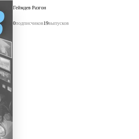
Геймдев Разгон
0
подписчиков
19
выпусков