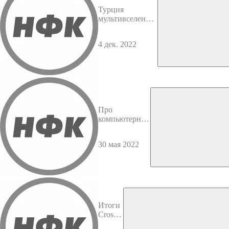
Турция
мультивселенная
безумия
4 дек. 2022
Про
компьютерные
игры с
Никитой
30 мая 2022
Итоги
Crossfit
Games