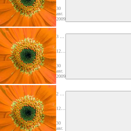
Изр
30
аил
авг.
я. Й
2009
еуда
3 вы
пуск
12 к
олен
Изр
30
аил
авг.
я. Ре
2009
увен
2 вы
пуск
12 к
олен
Изр
30
аил
авг.
я. С