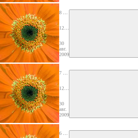
ли,
Аше
р, Д
8 вы
ан
пуск
12 к
олен
Изр
30
аил
авг.
я. Й
2009
осеф
7 вы
пуск
12 к
олен
Изр
30
аил
авг.
я. Бе
2009
нья
мин
6 вы