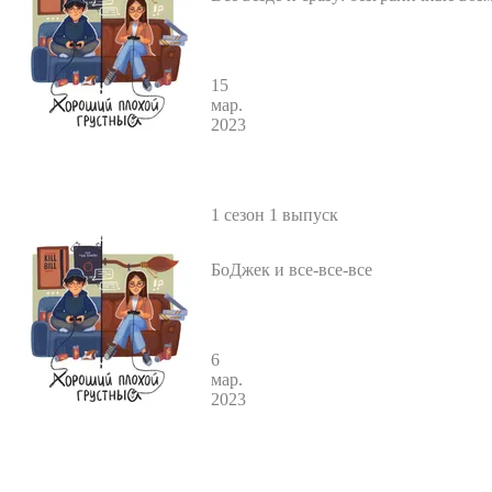
ля рефлексии
15
мар.
2023
1 сезон 1 выпуск
БоДжек и все-все-все
6
мар.
2023