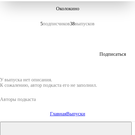
Околокино
5
подписчиков
38
выпусков
Подписаться
У выпуска нет описания.
К сожалению, автор подкаста его не заполнил.
Авторы подкаста
Главная
Выпуски