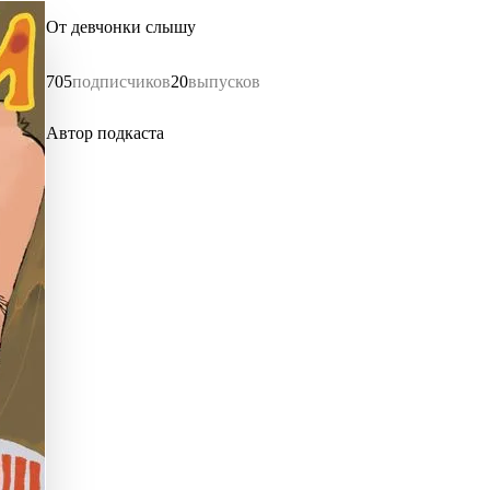
От девчонки слышу
705
подписчиков
20
выпусков
Автор подкаста