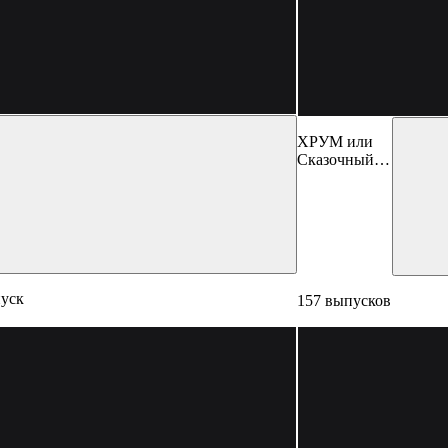
ХРУМ или
Сказочный
Детектив
пуск
157 выпусков