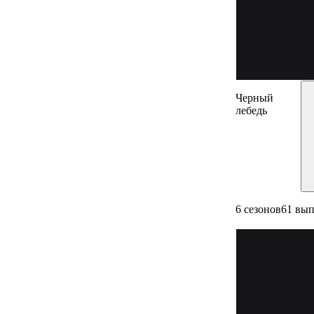
Черный
лебедь
6 сезонов
61 вы