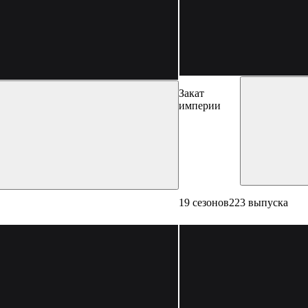
Закат
империи
19 сезонов
223 выпуска