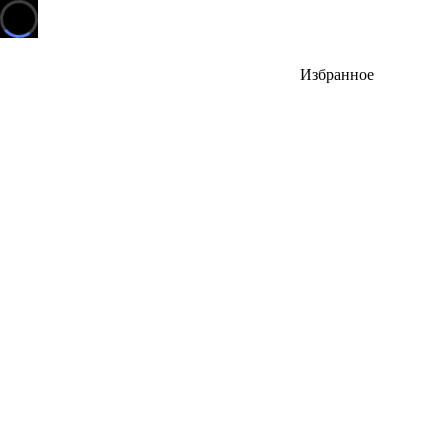
Избранное
Тут будут выпуски, которые вы добавите в избранное.
Но пока тут пусто
Аудио
В каталог
Сначала
и
новые
видео